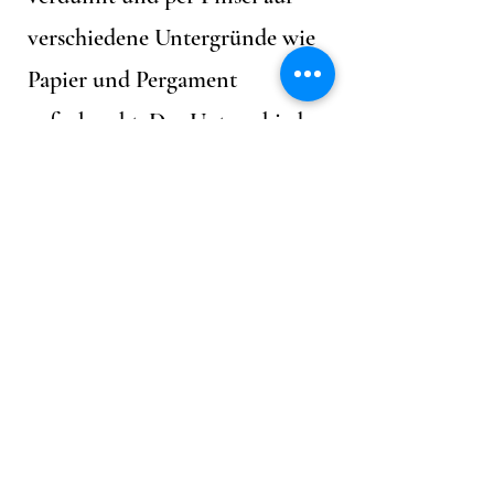
verschiedene Untergründe wie
Papier und Pergament
aufgebracht. Der Unterschied
zur Malerei mit Gouache oder
Tempera ist, dass der
Untergrund beim Malen mit
Aquarellfarben durch die Farbe
erkennbar bleibt. Weiß wird
durch Freilassen erzeugt,
Farbmischungen durch die
Kunst, gezielt verschieden