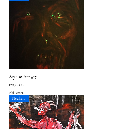
Asylum Art #17
Preis
120,00 €
inkl. MwSt.
Neuheit