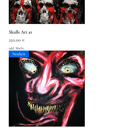
Skulls Art #1
Preis
250,00 €
inkl. MwSt.
Neuheit