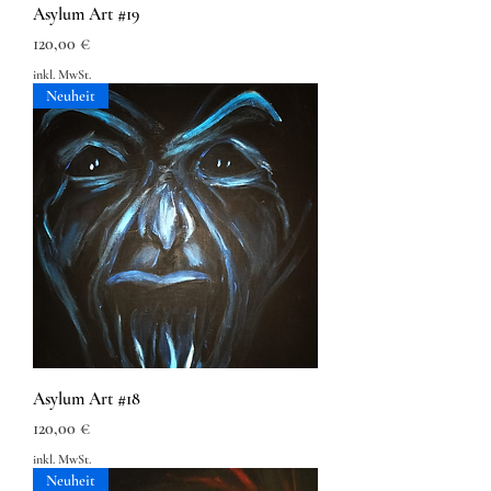
Asylum Art #19
Preis
120,00 €
inkl. MwSt.
Neuheit
Asylum Art #18
Preis
120,00 €
inkl. MwSt.
Neuheit