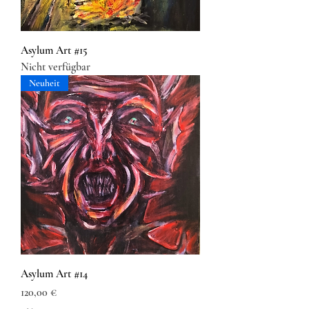
Asylum Art #15
Nicht verfügbar
Neuheit
Asylum Art #14
Preis
120,00 €