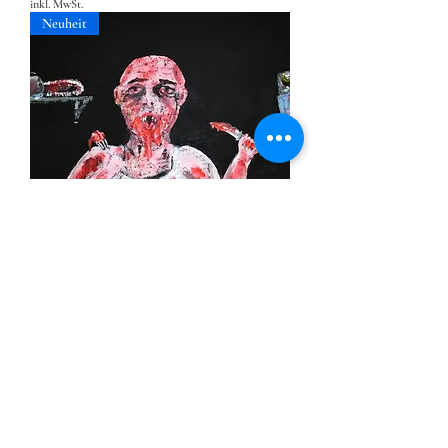
inkl. MwSt.
Neuheit
Asylum Art #13
Nicht verfügbar
Neuheit