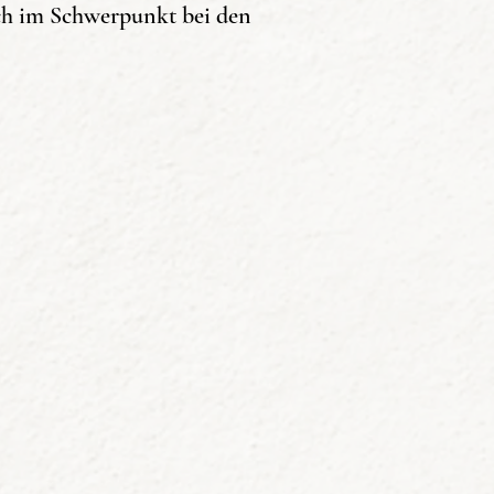
och im Schwerpunkt bei den
 Mittel,
nnen haben oder beginnen
ier auch tiefergehendes Wissen
en existieren und wie man