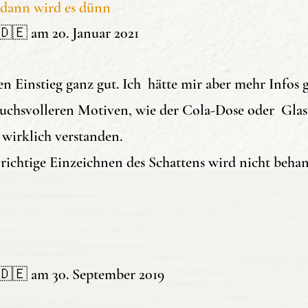
r dann wird es dünn
gekauft,
🇪 am 20. Januar 2021
nnen habe
n. Da merkte
sten Einstieg ganz gut. Ich hätte mir aber mehr Inf
mit Schatten
ruchsvolleren Motiven, wie der Cola-Dose oder Glass
ühe hatte.
hnliche Produk
 wirklich verstanden.
 sehr geholfen.
 richtige Einzeichnen des Schattens wird nicht behan
fachen Worten
 und -mittel.
Geschichtsteil
 Das hat mir
🇩🇪 am 30. September 2019