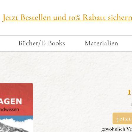
Jetzt Bestellen und 10% Rabatt sichern
Bücher/E-Books
Materialien
z
Zeichnen
Grundlagen
Grundwisse
jetz
Zeichentec
gewöhnlich Ver