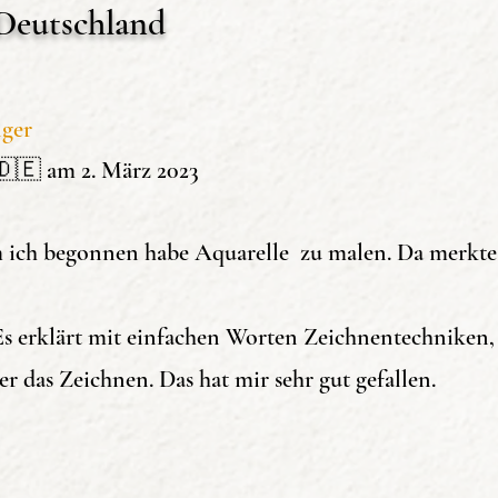
Deutschland
tellen
nger
🇩🇪 am 2. März 2023
Bewertungen
rstellen
 ich begonnen habe Aquarelle zu malen. Da merkte i
cat
erfekt für
Es erklärt mit einfachen Worten Zeichnentechniken, 
er das Zeichnen. Das hat mir sehr gut gefallen.
us Deutschland
023