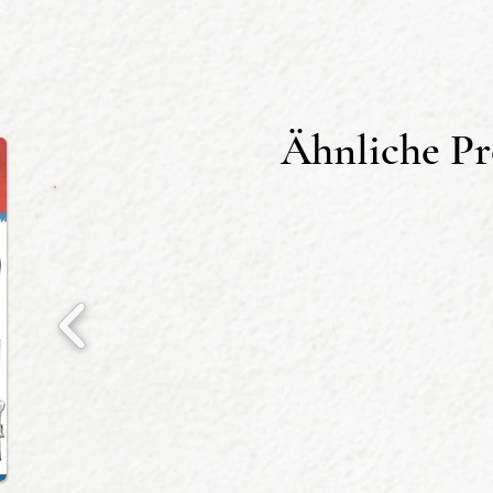
den und verbessern kann. In anfängergerechten Üb
nd die eigenen Fähigkeiten weiter verbessern.
per auf dem Papier wiedergibt, oder wie man Mater
Ähnliche P
elfältige Inhalte rund um das Thema Zeichnen, blei
chniken.
it den Grundstein für den Erfolg beim Zeichnen.
ches:
 Fortgeschrittene