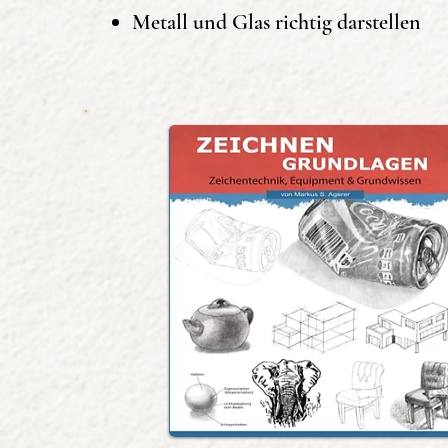
Metall und Glas richtig darstellen
diese Zeichentechniken anwen
Schritt das Zeichnen lernen u
Lerne wie man Formen und Kör
Metall zeichnen kann.
Das Buch bietet somit sehr vi
den grundlegenden Zeichente
Angehende Künstler legen som
Die wichtigsten Inhalte des Bu
Zeichnen lernen
Zeichentechniken
Übungen für Anfänger und