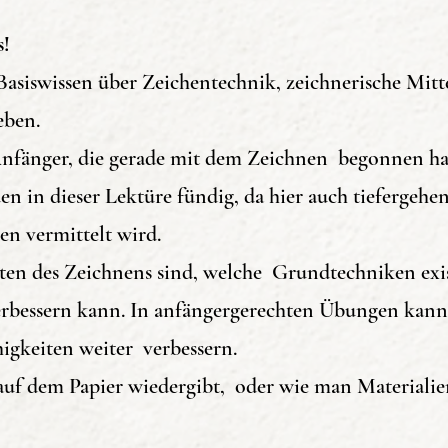
Produkten ha
s!
Basiswissen über Zeichentechnik, zeichnerische Mit
Amazon Af
ieben.
 Anfänger, die gerade mit dem Zeichnen begonnen h
Direkt zu
en in dieser Lektüre fündig, da hier auch tiefergeh
en vermittelt wird.
Deutsch
iten des Zeichnens sind, welche Grundtechniken exi
essern kann. In anfängergerechten Übungen kann m
igkeiten weiter verbessern.
f dem Papier wiedergibt, oder wie man Materialien