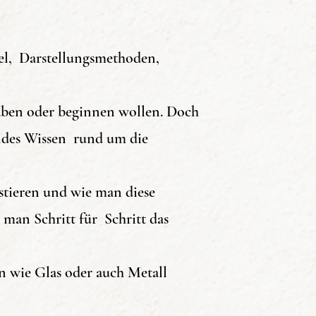
ndelt es sich um
tel, Darstellungsmethoden,
filiate Links.
aben oder beginnen wollen. Doch
Amazon
endes Wissen rund um die
stieren und wie man diese
Taschenbuch/Kindle
an Schritt für Schritt das
 wie Glas oder auch Metall