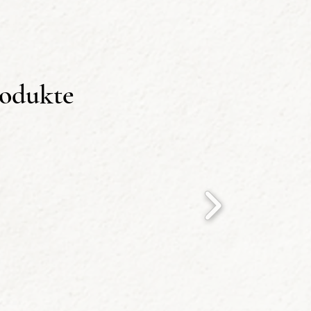
ungen kann man Schritt für
ialien wie Glas oder auch
rodukte
bt jedoch im Schwerpunkt bei