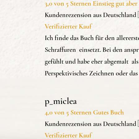
3,0 von 5 Sternen Einstieg gut abe
Ich habe das Buch 
Kundenrezension aus Deutschland 
nachdem ich bego
Verifizierter Kauf
Aquarelle zu male
Ich finde das Buch für den allerer
ich, dass ich mich 
Schraffuren einsetzt. Bei den ansp
und den Skizzen M
Ä
gefühlt und habe eher abgemalt als
Dieses Buch hat mir
Perspektivisches Zeichnen oder das
Es erklärt mit ein
Zeichnentechniken,
p_miclea
Es hat sogar einen 
4,0 von 5 Sternen Gutes Buch
über das Zeichnen.
Kundenrezension aus Deutschland 
sehr gut gefallen.
Verifizierter Kauf