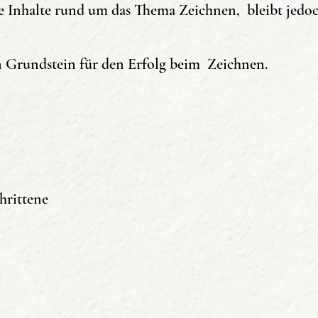
ige Inhalte rund um das Thema Zeichnen, bleibt jed
n Grundstein für den Erfolg beim Zeichnen.
28. Oktober 2017
chnens!
gste Basiswissen über Zeichentechnik, zeichnerische
hrittene
stile und vieles mehr beschrieben.
lem an Anfänger, die gerade mit dem Zeichnen bego
tene Zeichner werden in dieser Lektüre fündig, da h
stellung von Motiven vermittelt wird.
nderheiten des Zeichnens sind, welche Grundtechnik