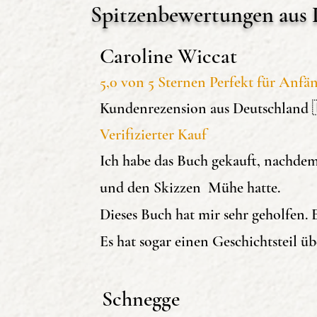
Spitzenbewertungen aus 
Schatten zeichnen
Geometrische Körper dars
Caroline Wiccat
Tricks für das Abzeichnen
5,0 von 5 Sternen Perfekt für Anfä
Stillleben zeichnen
Kundenrezension aus Deutschland 
Metall und Glas richtig da
Verifizierter Kauf
Ich habe das Buch gekauft, nachdem
Caroline Wic
und den Skizzen Mühe hatte.
5,0 von 5 Sternen P
Dieses Buch hat mir sehr geholfen. 
Anfänger
Es hat sogar einen Geschichtsteil üb
Kundenrezension a
🇩🇪 am 2. März 2
Schnegge
Verifizierter Kauf