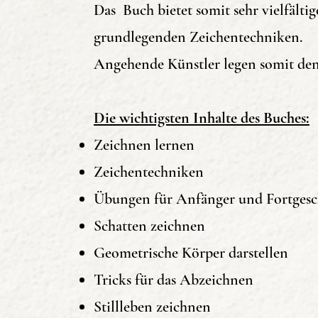
Das Buch bietet somit sehr vielfält
179 Seiten
grundlegenden Zeichentechniken.
Angehende Künstler legen somit de
Die wichtigsten Inhalte des Buches:
Zeichnen lernen
Lerne die Grundlagen des Zei
Zeichentechniken
In diesem Buch wird das wichti
Übungen für Anfänger und Fortgesc
Darstellungsmethoden, Zeichen
Schatten zeichnen
Das Buch richtet sich vor al
Geometrische Körper darstellen
wollen. Doch auch fortgeschrit
Tricks für das Abzeichnen
rund um die zeichnerische Dar
Stillleben zeichnen
Es wird erklärt, was die Beso