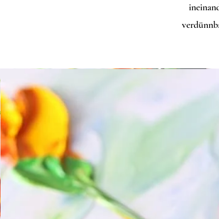
ineinan
verdünnba