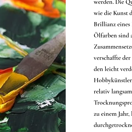
werden. Die Qu
wie die Kunst d
Brillianz eines 
Ölfarben sind 
Zusammensetzun
verschaffte de
den leicht ver
Hobbykünstler 
relativ langsa
Trocknungsproz
zu einem Jahr,
durchgetrockne