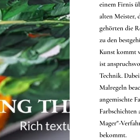
einem Firnis ü
alten Meister, 
gehörten die R
zu den bestgeh
Kunst kommt v
ist anspruchsv
Technik. Dabei 
Malregeln beac
angemischte Fa
Farbschichten 
Mager"-Verfahr
bekommt.