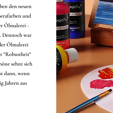
eben den neuen
perafarben und
er Ölmalerei -
n. Dennoch war
der Ölmalerei
er "Robustheit"
höne sehnt sich
bst dann, wenn
ig Jahren aus